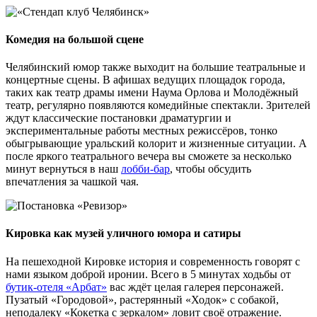
Комедия на большой сцене
Челябинский юмор также выходит на большие театральные и
концертные сцены. В афишах ведущих площадок города,
таких как театр драмы имени Наума Орлова и Молодёжный
театр, регулярно появляются комедийные спектакли. Зрителей
ждут классические постановки драматургии и
экспериментальные работы местных режиссёров, тонко
обыгрывающие уральский колорит и жизненные ситуации. А
после яркого театрального вечера вы сможете за несколько
минут вернуться в наш
лобби-бар
, чтобы обсудить
впечатления за чашкой чая.
Кировка как музей уличного юмора и сатиры
На пешеходной Кировке история и современность говорят с
нами языком доброй иронии. Всего в 5 минутах ходьбы от
бутик-отеля «Арбат»
вас ждёт целая галерея персонажей.
Пузатый «Городовой», растерянный «Ходок» с собакой,
неподалеку «Кокетка с зеркалом» ловит своё отражение.