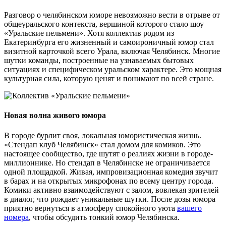
Разговор о челябинском юморе невозможно вести в отрыве от
общеуральского контекста, вершиной которого стало шоу
«Уральские пельмени». Хотя коллектив родом из
Екатеринбурга его жизненный и самоироничный юмор стал
визитной карточкой всего Урала, включая Челябинск. Многие
шутки команды, построенные на узнаваемых бытовых
ситуациях и специфическом уральском характере. Это мощная
культурная сила, которую ценят и понимают по всей стране.
Новая волна живого юмора
В городе бурлит своя, локальная юмористическая жизнь.
«Стендап клуб Челябинск» стал домом для комиков. Это
настоящее сообщество, где шутят о реалиях жизни в городе-
миллионнике. Но стендап в Челябинске не ограничивается
одной площадкой. Живая, импровизационная комедия звучит
в барах и на открытых микрофонах по всему центру города.
Комики активно взаимодействуют с залом, вовлекая зрителей
в диалог, что рождает уникальные шутки. После дозы юмора
приятно вернуться в атмосферу спокойного уюта
вашего
номера
, чтобы обсудить тонкий юмор Челябинска.