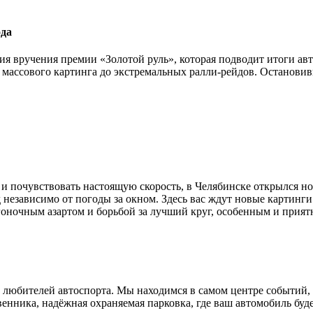
ода
я вручения премии «Золотой руль», которая подводит итоги ав
т массового картинга до экстремальных ралли-рейдов. Останови
руль и почувствовать настоящую скорость, в Челябинске открылся
 независимо от погоды за окном. Здесь вас ждут новые картинг
гоночным азартом и борьбой за лучший круг, особенным и прия
х любителей автоспорта. Мы находимся в самом центре событий, 
енника, надёжная охраняемая парковка, где ваш автомобиль буде