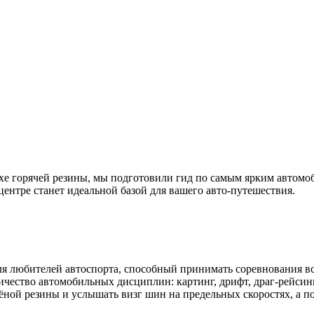
запахе горячей резины, мы подготовили гид по самым ярким авт
ентре станет идеальной базой для вашего авто-путешествия.
я любителей автоспорта, способный принимать соревнования вс
личество автомобильных дисциплин: картинг, дрифт, драг-рейси
жёной резины и услышать визг шин на предельных скоростях, а п