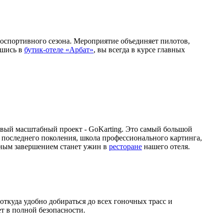
тоспортивного сезона. Мероприятие объединяет пилотов,
вшись в
бутик-отеле «Арбат»
, вы всегда в курсе главных
 новый масштабный проект - GoKarting. Это самый большой
и последнего поколения, школа профессионального картинга,
тным завершением станет ужин в
ресторане
нашего отеля.
откуда удобно добираться до всех гоночных трасс и
т в полной безопасности.